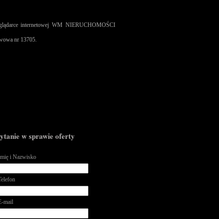
 przeglądarce internetowej WM NIERUCHOMOŚCI
twowa nr 13705.
ytanie w sprawie oferty
Imię i Nazwisko
Telefon
E-mail