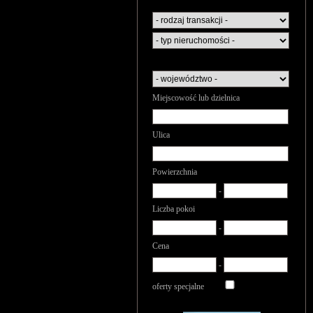
Miejscowość lub dzielnica
Ulica
Powierzchnia
-
Liczba pokoi
-
Cena
-
oferty specjalne