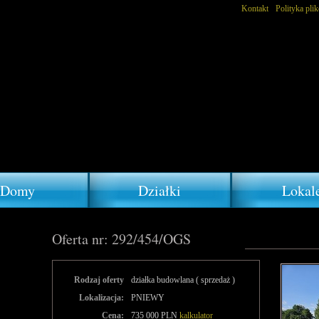
Kontakt
Polityka pli
Domy
Działki
Lokal
Oferta nr: 292/454/OGS
Rodzaj oferty
działka budowlana ( sprzedaż )
Lokalizacja:
PNIEWY
Cena:
735 000 PLN
kalkulator