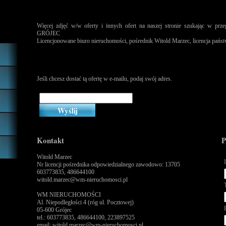
Więcej zdjęć w/w oferty i innych ofert na naszej stronie szukając w
GRÓJEC
Licencjonowane biuro nieruchomości, pośrednik Witold Marzec, licencja pańs
Jeśli chcesz dostać tą ofertę w e-mailu, podaj swój adres.
Kontakt
P
Witold Marzec
Nr licencji pośrednika odpowiedzialnego zawodowo: 13705
603773835, 486644100
witold.marzec@wm-nieruchomosci.pl
WM NIERUCHOMOŚCI
Al. Niepodległości 4 (róg ul. Pocztowej)
05-600 Grójec
tel.: 603773835, 486644100, 223897525
email: witold.marzec@wm-nieruchomosci.pl