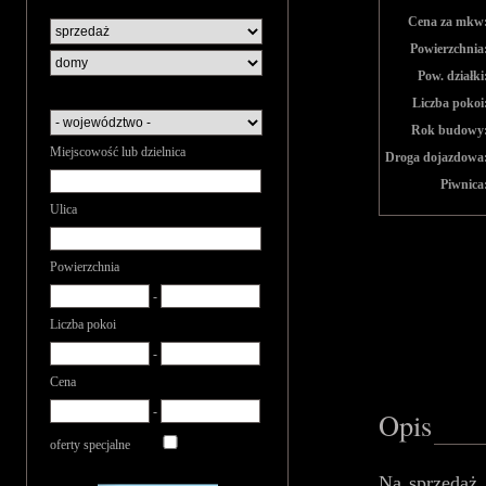
Cena za mkw
Powierzchnia
Pow. działki
Liczba pokoi
Rok budowy
Miejscowość lub dzielnica
Droga dojazdowa
Piwnica
Ulica
Powierzchnia
-
Liczba pokoi
-
Cena
-
Opis
oferty specjalne
Na sprzedaż