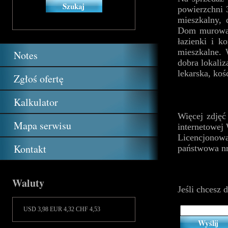
powierzchni
mieszkalny,
Dom murowany
łazienki i k
mieszkalne.
Notes
dobra lokaliz
lekarska, koś
Zgłoś ofertę
Kalkulator
Więcej zdjęć
Mapa serwisu
internetow
Licencjonow
Kontakt
państwowa nr
Waluty
Jeśli chcesz 
USD 3,98 EUR 4,32 CHF 4,53