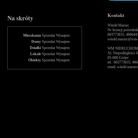
Kontakt
Na skróty
Witold Marzec
Nr licencji pośredn
603773835, 486644
Mieszkania
Sprzedaż
Wynajem
witold.marzec@wm-n
Domy
Sprzedaż
Wynajem
Działki
Sprzedaż
Wynajem
WM NIERUCHOM
Al. Niepodległości 4
Lokale
Sprzedaż
Wynajem
05-600 Grójec
Obiekty
Sprzedaż
Wynajem
tel.: 603773835, 4
email: witold.marz