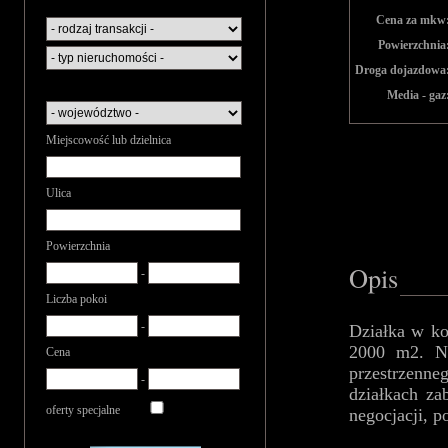
Cena za mkw
Powierzchnia
Droga dojazdowa
Media - gaz
Miejscowość lub dzielnica
Ulica
Powierzchnia
Opis
-
Liczba pokoi
-
Działka w ko
2000 m2. Na
Cena
przestrzenne
-
działkach za
oferty specjalne
negocjacji, p