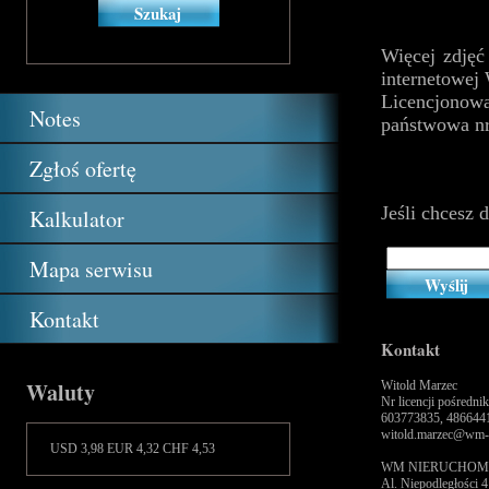
Więcej zdjęć
internetow
Licencjonow
Notes
państwowa nr
Zgłoś ofertę
Jeśli chcesz 
Kalkulator
Mapa serwisu
Kontakt
Kontakt
Waluty
Witold Marzec
Nr licencji pośredn
603773835, 486644
witold.marzec@wm-n
USD 3,98 EUR 4,32 CHF 4,53
WM NIERUCHOM
Al. Niepodległości 4